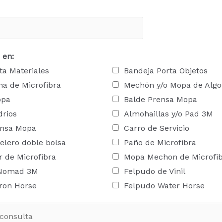
 en:
ta Materiales
Bandeja Porta Objetos
a de Microfibra
Mechón y/o Mopa de Alg
opa
Balde Prensa Mopa
drios
Almohaillas y/o Pad 3M
ensa Mopa
Carro de Servicio
elero doble bolsa
Paño de Microfibra
 de Microfibra
Mopa Mechon de Microfi
 Nomad 3M
Felpudo de Vinil
ron Horse
Felpudo Water Horse