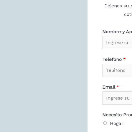
Déjenos su 
cot
Nombre y Ap
Telefono
*
Email
*
Necesito Pro
Hogar