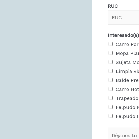
RUC
Interesado(a)
Carro Por
Mopa Plan
Sujeta M
Limpia Vi
Balde Pr
Carro Hot
Trapeador
Felpudo
Felpudo I