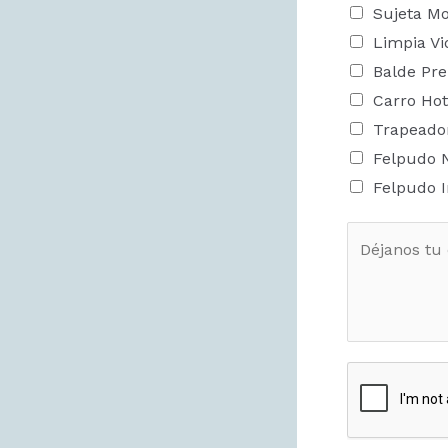
Sujeta M
Limpia Vi
Balde Pr
Carro Hot
Trapeador
Felpudo
Felpudo I