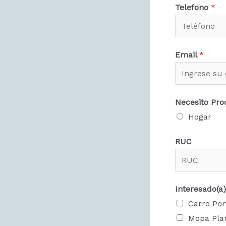
Telefono
*
Email
*
Necesito Pro
Hogar
RUC
Interesado(a)
Carro Por
Mopa Plan