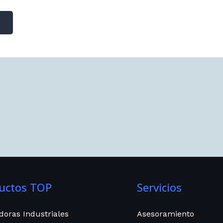
uctos TOP
Servicios
doras Industriales
Asesoramiento