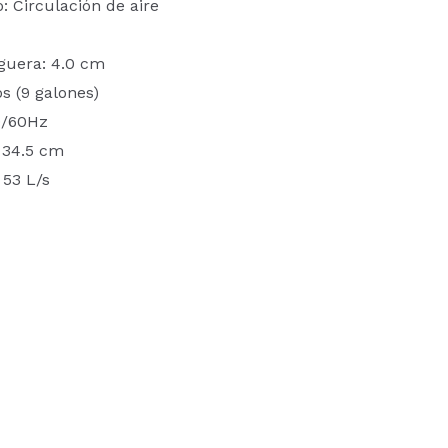
: Circulación de aire
guera: 4.0 cm
os (9 galones)
0/60Hz
 34.5 cm
 53 L/s